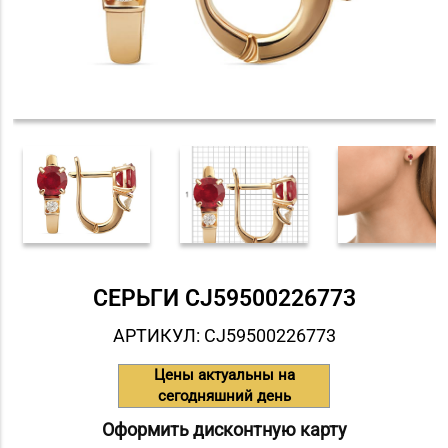
СЕРЬГИ СJ59500226773
АРТИКУЛ: СJ59500226773
Цены актуальны на
сегодняшний день
Оформить дисконтную карту