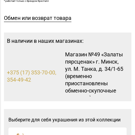
* работает только с брендом Кристалл
Обмен или возврат товара
В наличии в наших магазинах:
Магазин №49 «Залаты
пярсценак» г. Минск,
ул. М. Танка, д. 34/1-65
+375 (17) 353-70-00,
(временно
354-49-42
приостановлены
обменно-скупочные
операции)
Магазин
8 (0162) 32-25-26, 29-
№2 «Жемчужина» г.
Выберите для себя украшения из этой коллекции
18-00, 29-18-01
Брест, ул. Советская,
д. 32-1А