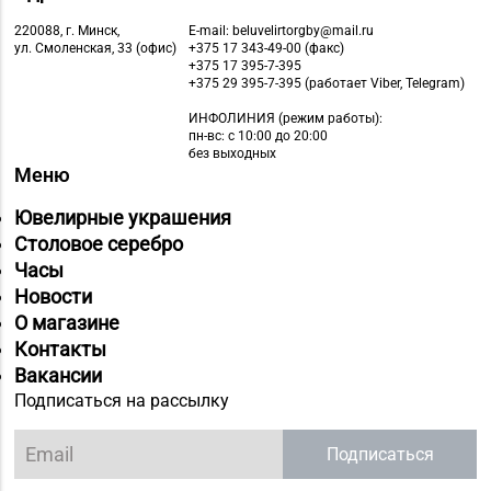
Ленина, д. 15, пом. 49
220088, г. Минск,
E-mail: beluvelirtorgby@mail.ru
ул. Смоленская, 33 (офис)
+375 17 343-49-00 (факс)
Магазин №11 «Алмаз»
+375 17 395-7-395
8 (01642) 3-62-93
г. Кобрин, ул. Ленина,
+375 29 395-7-395 (работает Viber, Telegram)
д. 15-1
ИНФОЛИНИЯ
(режим работы):
пн-вс: с 10:00 до 20:00
Магазин
без выходных
Меню
8 (0212) 63-60-86, 62-
№32 «Лазурит» г.
60-85
Витебск, ул. Замковая,
Ювелирные украшения
д. 4-2
Столовое серебро
Часы
Магазин
Новости
№ 52 «Янтарь» г.
8 (0212) 64-48-44
О магазине
Витебск, ул. Чкалова,
Контакты
д. 1-2н
Вакансии
Магазин
Подписаться на рассылку
8 (0212) 24-75-25, 24-
№26 «Кристалл» г.
75-27
Витебск, ул.
Подписаться
Советская, д. 8-43