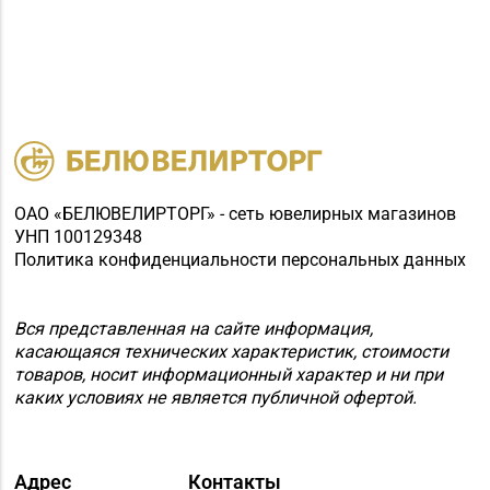
99-24
г. Жодино, пр-т Ленина,
д. 20
Магазин
8 (0162) 32-25-26, 29-
№2 «Жемчужина» г.
18-00, 29-18-01
Брест, ул. Советская,
д. 32-1А
Магазин
ОАО «БЕЛЮВЕЛИРТОРГ» - сеть ювелирных магазинов
№27 «Изумруд» г.
УНП 100129348
8 (0162) 51-77-03
Брест, пр-т Машерова,
Политика конфиденциальности персональных данных
д. 42-38
Магазин
Вся представленная на сайте информация,
касающаяся технических характеристик, стоимости
№59 «Кристалл» г.
8 (0162) 28-14-94
товаров, носит информационный характер и ни при
Брест, ул. Буденного,
каких условиях не является публичной офертой.
47-1
Магазин №8 «Сапфир»
8 (0163) 67-68-03, 67-
г. Барановичи, ул.
Адрес
Контакты
68-02