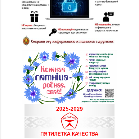
Магазин
№29 «БЕЛЮВЕЛИРТОРГ»
8 (0232) 26-06-31
г. Гомель, пр-т Ленина,
д. 12-87
Магазин
№20 «Кристалл» г.
8 (0232) 30-04-05, 30-
Гомель, ул.
04-01
Интернациональная,
д. 48-3
Магазин
№28 «Кристалл» г.
8 (0232) 56-93-18, 56-
Гомель, ул. Огоренко,
53-06
д. 33, торговое место
№30
Магазин
№36 «Кристалл» г.
8 (0232) 33-27-22