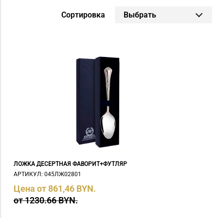
г.Дзержинск (
20
)
Сортировка
Выбрать
г.Минск (
52
)
г.Столин (
23
)
ЛОЖКА ДЕСЕРТНАЯ ФАВОРИТ+ФУТЛЯР
АРТИКУЛ: 045ЛЖ02801
Цена от 861,46 BYN.
от 1230.66 BYN.