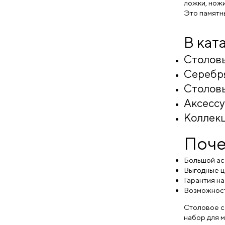
ложки, нож
Это памятн
В кат
Столов
Серебря
Столовы
Аксессу
Коллекц
Поче
Большой ас
Выгодные це
Гарантия н
Возможност
Столовое с
набор для 