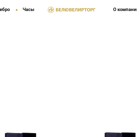
ебро
Часы
О компани