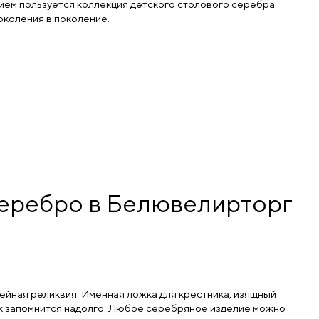
ием пользуется коллекция детского столового серебра.
околения в поколение.
серебро в Белювелирторг
мейная реликвия. Именная ложка для крестника, изящный
ок запомнится надолго. Любое серебряное изделие можно