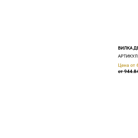
г. Слоним (
18
)
г. Слуцк (
20
)
г. Солигорск (
75
)
г.Дзержинск (
20
)
г.Минск (
52
)
г.Столин (
23
)
ВИЛКА Д
АРТИКУЛ:
Цена от 
от 944.8