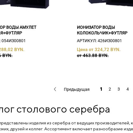
ОР ВОДЫ АМУЛЕТ
ИОНИЗАТОР ВОДЫ
ЬЯ+ФУТЛЯР
КОЛОКОЛЬЧИК+ФУТЛЯР
 054ИЗ00801
АРТИКУЛ: 426ИЗ00801
288,02 BYN.
Цена от 324,72 BYN.
6 BYN.
от 463.88 BYN.
1
2
3
4
Предыдущая
лог столового серебра
 представлены изделия из серебра от ведущих производителей, 
зких, друзей и коллег. Ассортимент включает разнообразие изд