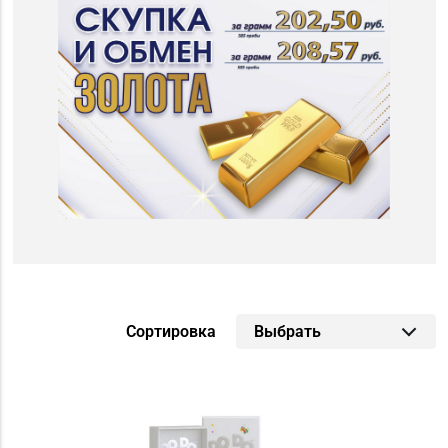
г. Новогрудок (
6
)
г. Новолукомль (
7
)
г. Новополоцк (
11
)
г. Орша (
9
)
г. Островец (
8
)
г. Пинск (
11
)
г. Полоцк (
12
)
г. Пружаны (
6
)
г. Речица (
9
)
г. Светлогорск (
8
)
г. Слоним (
8
)
г. Слуцк (
7
)
г. Солигорск (
11
)
г. Щучин (
6
)
Сортировка
Выбрать
г.Дзержинск (
8
)
г.Логойск (
8
)
г.Минск (
12
)
г.Столин (
10
)