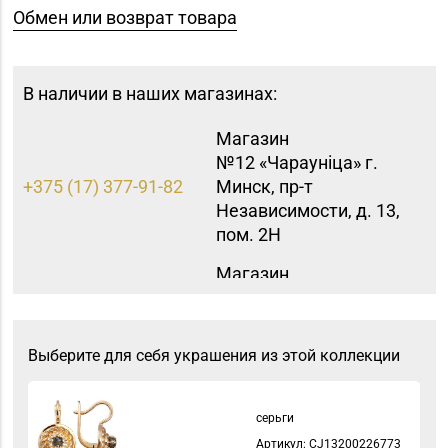
Обмен или возврат товара
В наличии в наших магазинах:
Магазин
№12 «Чараунiца» г.
+375 (17) 377-91-82
Минск, пр-т
Независимости, д. 13,
пом. 2Н
Магазин
+375 (17) 316-64-54,
№46 «Кристалл» г.
271-30-07, 271-51-31
Минск, ул. Козлова, д.
6-46
Выберите для себя украшения из этой коллекции
серьги
Артикул: СJ13200226773