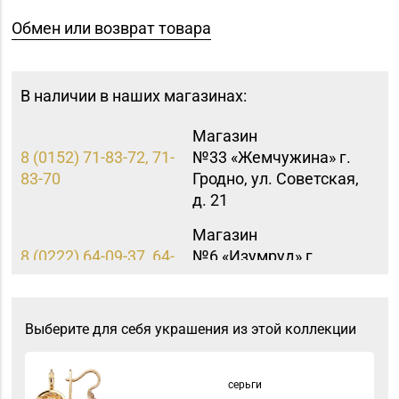
Обмен или возврат товара
В наличии в наших магазинах:
Магазин
8 (0152) 71-83-72, 71-
№33 «Жемчужина» г.
83-70
Гродно, ул. Советская,
д. 21
Магазин
8 (0222) 64-09-37, 64-
№6 «Изумруд» г.
09-42
Могилев, ул.
Первомайская, д. 67
Выберите для себя украшения из этой коллекции
Магазин
№83 «Кристалл» г.
8 (017) 238-21-88, 8
Минск, пр-т
(017) 238-21-03
серьги
Независимости, д.