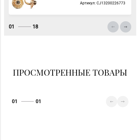
Артикул: СJ13200226773
134, пом. 342
Магазин №86
«БЕЛЮВЕЛИРТОРГ» г.
01
18
8 (01562) 5-42-41, 5-42-
Слоним, ул.
43
Красноармейская, д.
73Г/1 (ТЦ «Берег»)
ПРОСМОТРЕННЫЕ ТОВАРЫ
01
01