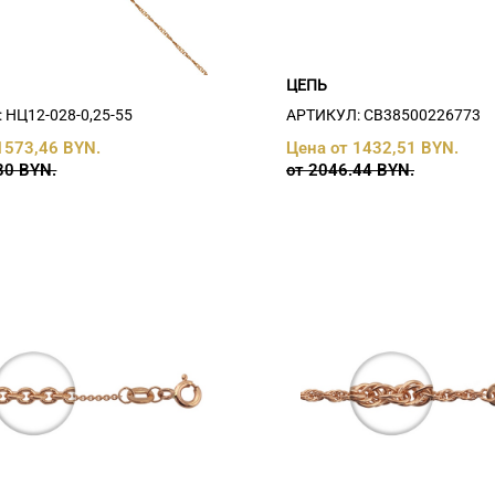
ЦЕПЬ
 НЦ12-028-0,25-55
АРТИКУЛ: СB38500226773
1573,46 BYN.
Цена от 1432,51 BYN.
80 BYN.
от 2046.44 BYN.