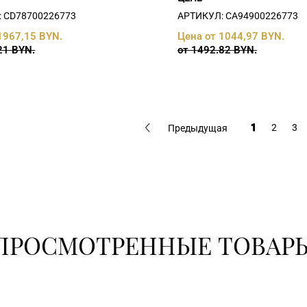
 СD78700226773
АРТИКУЛ: СA94900226773
1967,15 BYN.
Цена от 1044,97 BYN.
21 BYN.
от 1492.82 BYN.
1
2
3
Предыдущая
ПРОСМОТРЕННЫЕ ТОВАР