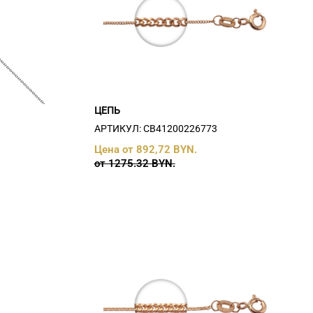
ЦЕПЬ
0
АРТИКУЛ: СB41200226773
Цена от 892,72 BYN.
от 1275.32 BYN.