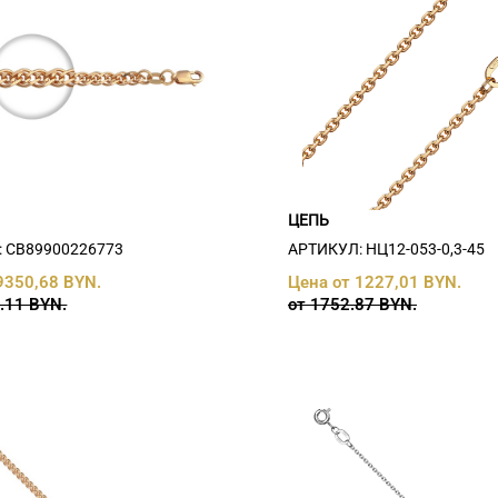
ЦЕПЬ
 СB89900226773
АРТИКУЛ: НЦ12-053-0,3-45
9350,68 BYN.
Цена от 1227,01 BYN.
.11 BYN.
от 1752.87 BYN.