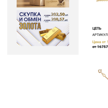
г. Молодечно (
15
)
г. Новогрудок (
14
)
г. Новолукомль (
10
)
г. Новополоцк (
13
)
г. Орша (
13
)
г. Островец (
11
)
ЦЕПЬ
г. Пинск (
23
)
г. Полоцк (
18
)
АРТИКУЛ:
г. Пружаны (
10
)
Цена от 
г. Речица (
16
)
от 16757
г. Светлогорск (
11
)
г. Слоним (
16
)
г. Слуцк (
10
)
г. Солигорск (
14
)
г. Щучин (
11
)
г.Дзержинск (
12
)
г.Логойск (
10
)
г.Минск (
16
)
г.Столин (
11
)