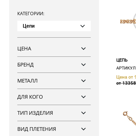
КАТЕГОРИИ:
Цепи
ЦЕНА
От
До
ЦЕПЬ
БРЕНД
АРТИКУЛ:
Цена от 
Красцветмет (
9
)
МЕТАЛЛ
от 13358
Кристалл (
39
)
золото 585 (
43
)
ДЛЯ КОГО
золото 750 (
4
)
серебро 925 (
1
)
цепочные (
3
)
ТИП ИЗДЕЛИЯ
цепочные (
10
)
ВИД ПЛЕТЕНИЯ
якорное (
1
)