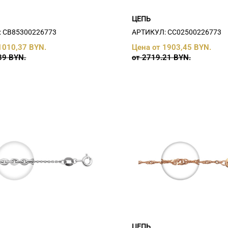
ЦЕПЬ
 СB85300226773
АРТИКУЛ: СC02500226773
1010,37 BYN.
Цена от 1903,45 BYN.
39 BYN.
от 2719.21 BYN.
ЦЕПЬ