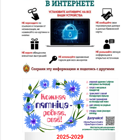
Ширмы, д. 13-51
Магазин
8 (0212) 63-60-86, 62-
№32 «Лазурит» г.
60-85
Витебск, ул. Замковая,
д. 4-2
Магазин
№ 52 «Янтарь» г.
8 (0212) 64-48-44
Витебск, ул. Чкалова,
д. 1-2н
Магазин
8 (0212) 24-75-25, 24-
№26 «Кристалл» г.
75-27
Витебск, ул.
Советская, д. 8-43
Магазин
№58 DIAMOND г.
8 (0212) 61-85-16
Витебск, ул. Ленина, д.