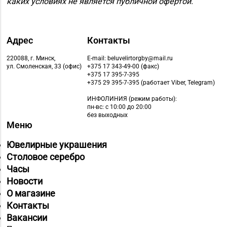
каких условиях не является публичной офертой.
Магазин
№64 «БЕЛЮВЕЛИРТОРГ»
8 (01713) 4-53-66
г. Марьина Горка, ул.
Адрес
Контакты
Ленинская, д. 39
220088, г. Минск,
E-mail: beluvelirtorgby@mail.ru
ул. Смоленская, 33 (офис)
+375 17 343-49-00 (факс)
Магазин
+375 17 395-7-395
8 (01775) 5-99-23, 5-
№74 «БЕЛЮВЕЛИРТОРГ»
+375 29 395-7-395 (работает Viber, Telegram)
99-24
г. Жодино, пр-т Ленина,
ИНФОЛИНИЯ
(режим работы):
д. 20
пн-вс: с 10:00 до 20:00
без выходных
Меню
Магазин
8 (0162) 32-25-26, 29-
№2 «Жемчужина» г.
Ювелирные украшения
18-00, 29-18-01
Брест, ул. Советская,
Столовое серебро
д. 32-1А
Часы
Новости
Магазин
О магазине
№27 «Изумруд» г.
8 (0162) 51-77-03
Контакты
Брест, пр-т Машерова,
Вакансии
д. 42-38