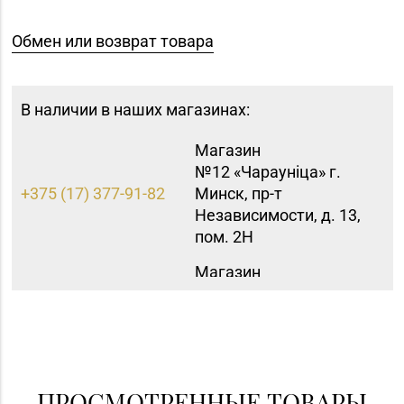
Обмен или возврат товара
В наличии в наших магазинах:
Магазин
№12 «Чараунiца» г.
+375 (17) 377-91-82
Минск, пр-т
Независимости, д. 13,
пом. 2Н
Магазин
№15 «Самоцветы» г.
+375 (17) 397-95-08,
Минск, пр-т
252-95-46
Независимости, д.
155-1
Магазин
ПРОСМОТРЕННЫЕ ТОВАРЫ