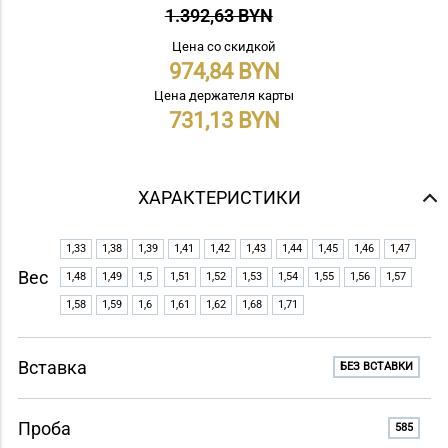
1.392,63 BYN
Цена со скидкой
974,84
Цена держателя карты
731,13
ХАРАКТЕРИСТИКИ
1,33
1,38
1,39
1,41
1,42
1,43
1,44
1,45
1,46
1,47
Вес
1,48
1,49
1,5
1,51
1,52
1,53
1,54
1,55
1,56
1,57
1,58
1,59
1,6
1,61
1,62
1,68
1,71
Вставка
БЕЗ ВСТАВКИ
Проба
585