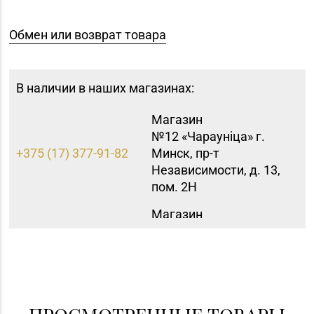
Обмен или возврат товара
В наличии в наших магазинах:
Магазин
№12 «Чараунiца» г.
+375 (17) 377-91-82
Минск, пр-т
Независимости, д. 13,
пом. 2Н
Магазин
№16 «Аметист» г.
+375 (17) 215-07-12,
Минск, пр-т
215-08-27
Независимости, д. 83-
5Н
Магазин