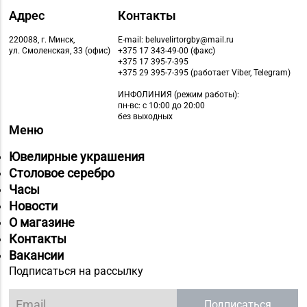
8 (01642) 3-62-93
г. Кобрин, ул. Ленина,
Адрес
Контакты
д. 15-1
220088, г. Минск,
E-mail: beluvelirtorgby@mail.ru
ул. Смоленская, 33 (офис)
+375 17 343-49-00 (факс)
Магазин
+375 17 395-7-395
8 (01632) 4-46-49, 4-46-
№19 «Бирюза» г.
+375 29 395-7-395 (работает Viber, Telegram)
27
Пружаны, ул. Григория
ИНФОЛИНИЯ
(режим работы):
Ширмы, д. 13-51
пн-вс: с 10:00 до 20:00
без выходных
Меню
Магазин
8 (0212) 63-60-86, 62-
№32 «Лазурит» г.
Ювелирные украшения
60-85
Витебск, ул. Замковая,
Столовое серебро
д. 4-2
Часы
Новости
Магазин
О магазине
№ 52 «Янтарь» г.
8 (0212) 64-48-44
Контакты
Витебск, ул. Чкалова,
Вакансии
д. 1-2н
Подписаться на рассылку
Магазин
8 (0212) 24-75-25, 24-
№26 «Кристалл» г.
Подписаться