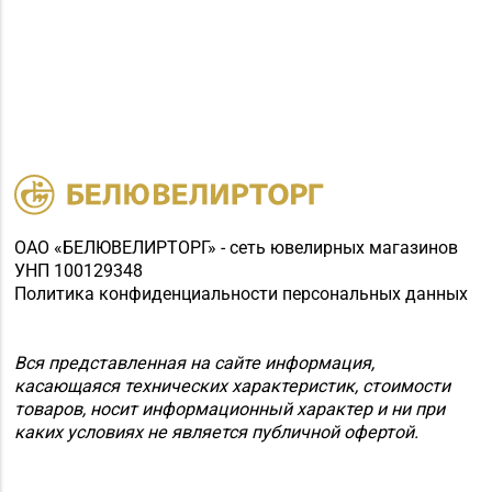
д. 32-1А
Магазин
№27 «Изумруд» г.
8 (0162) 51-77-03
Брест, пр-т Машерова,
д. 42-38
Магазин
№59 «Кристалл» г.
8 (0162) 28-14-94
Брест, ул. Буденного,
ОАО «БЕЛЮВЕЛИРТОРГ» - сеть ювелирных магазинов
47-1
УНП 100129348
Политика конфиденциальности персональных данных
Магазин №8 «Сапфир»
8 (0163) 67-68-03, 67-
г. Барановичи, ул.
68-02
Ленина, д. 15, пом. 49
Вся представленная на сайте информация,
касающаяся технических характеристик, стоимости
Магазин №9 «Рубин» г.
товаров, носит информационный характер и ни при
8 (0165) 64-85-45
Пинск, ул. Брестская,
каких условиях не является публичной офертой.
д. 99-4
Магазин №11 «Алмаз»