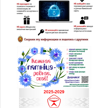
30-39
Молодежная, д. 72
Магазин №48 «Рубин»
8 (02133) 6-84-34
г. Новолукомль, ул.
Набережная, д. 13
Магазин
8 (0232) 33-63-06, 33-
№7 «Малахитовая
63-05, 33-63-07
шкатулка» г. Гомель,
пр-т Победы, д. 18
Магазин
№29 «БЕЛЮВЕЛИРТОРГ»
8 (0232) 26-06-31
г. Гомель, пр-т Ленина,
д. 12-87
Магазин
№28 «Кристалл» г.
8 (0232) 56-93-18, 56-
Гомель, ул. Огоренко,
53-06
д. 33, торговое место