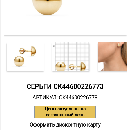
СЕРЬГИ СK44600226773
АРТИКУЛ: СK44600226773
Цены актуальны на
сегодняшний день
Оформить дисконтную карту