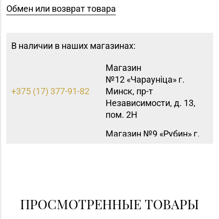
Обмен или возврат товара
В наличии в наших магазинах:
Магазин
№12 «Чараунiца» г.
+375 (17) 377-91-82
Минск, пр-т
Независимости, д. 13,
пом. 2Н
Магазин №9 «Рубин» г.
8 (0165) 64-85-45
Пинск, ул. Брестская,
д. 99-4
Магазин
№ 52 «Янтарь» г.
8 (0212) 64-48-44
Витебск, ул. Чкалова,
ПРОСМОТРЕННЫЕ ТОВАРЫ
д. 1-2н