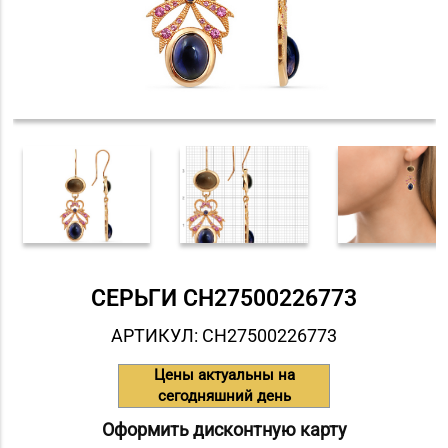
СЕРЬГИ СH27500226773
АРТИКУЛ: СH27500226773
Цены актуальны на
сегодняшний день
Оформить дисконтную карту