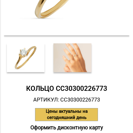
КОЛЬЦО СC30300226773
АРТИКУЛ: СC30300226773
Цены актуальны на
сегодняшний день
Оформить дисконтную карту