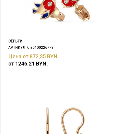
изумруд (
0
)
изумруд иск. (
0
)
изумруд иск., фианит (
0
)
изумруд нат. (
0
)
иолит (
0
)
кварц (
0
)
СЕРЬГИ
лазурит (
0
)
АРТИКУЛ: СI80100226773
раухтопаз (
0
)
Цена от 872,35 BYN.
Раухтопаз, иолит, корунд (
0
)
от 1246.21 BYN.
раухтопаз, корунд (
0
)
Раухтопаз, фианит (
0
)
Родолит (
0
)
рубин (
0
)
рубин иск., фианит (
0
)
Рубин нат. (
0
)
Рубин прир. (
0
)
Рубин, жемчуг, иолит, корунд,
хризолит, цитрин (
0
)
Рубин, жемчуг, иолит, корунд,