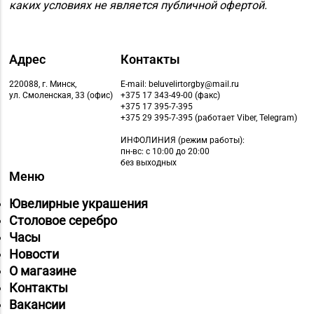
каких условиях не является публичной офертой.
Магазин №8 «Сапфир»
8 (0163) 67-68-03, 67-
г. Барановичи, ул.
68-02
Ленина, д. 15, пом. 49
Адрес
Контакты
Магазин №9 «Рубин» г.
8 (0165) 64-85-45
Пинск, ул. Брестская,
220088, г. Минск,
E-mail: beluvelirtorgby@mail.ru
ул. Смоленская, 33 (офис)
+375 17 343-49-00 (факс)
д. 99-4
+375 17 395-7-395
+375 29 395-7-395 (работает Viber, Telegram)
Магазин №11 «Алмаз»
ИНФОЛИНИЯ
(режим работы):
8 (01642) 3-62-93
г. Кобрин, ул. Ленина,
пн-вс: с 10:00 до 20:00
д. 15-1
без выходных
Меню
Магазин
Ювелирные украшения
8 (01632) 4-46-49, 4-46-
№19 «Бирюза» г.
Столовое серебро
27
Пружаны, ул. Григория
Часы
Ширмы, д. 13-51
Новости
Магазин
О магазине
№ 52 «Янтарь» г.
Контакты
8 (0212) 64-48-44
Витебск, ул. Чкалова,
Вакансии