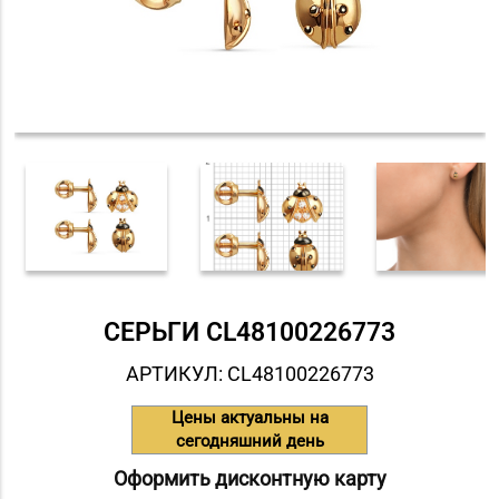
СЕРЬГИ СL48100226773
АРТИКУЛ: СL48100226773
Цены актуальны на
сегодняшний день
Оформить дисконтную карту