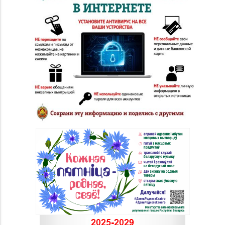
Комсомольская, д. 9
Магазин №24 «Рубин»
8 (0214) 75-32-39, 75-
г. Новополоцк, ул.
30-39
Молодежная, д. 72
Магазин №48 «Рубин»
8 (02133) 6-84-34
г. Новолукомль, ул.
Набережная, д. 13
Магазин
8 (0232) 33-63-06, 33-
№7 «Малахитовая
63-05, 33-63-07
шкатулка» г. Гомель,
пр-т Победы, д. 18
Магазин
№29 «БЕЛЮВЕЛИРТОРГ»
8 (0232) 26-06-31
г. Гомель, пр-т Ленина,
д. 12-87
Магазин