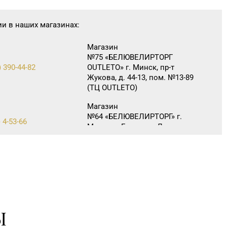
ии в наших магазинах:
Магазин
№75 «БЕЛЮВЕЛИРТОРГ
) 390-44-82
OUTLETO» г. Минск, пр-т
Жукова, д. 44-13, пом. №13-89
(ТЦ OUTLETO)
Магазин
№64 «БЕЛЮВЕЛИРТОРГ» г.
 4-53-66
Марьина Горка, ул. Ленинская,
д. 39
32-25-26, 29-18-00, 29-18-
Магазин №2 «Жемчужина» г.
Брест, ул. Советская, д. 32-1А
Ы