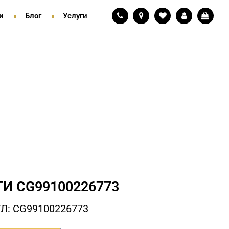
и
Блог
Услуги
ГИ СG99100226773
Л: СG99100226773