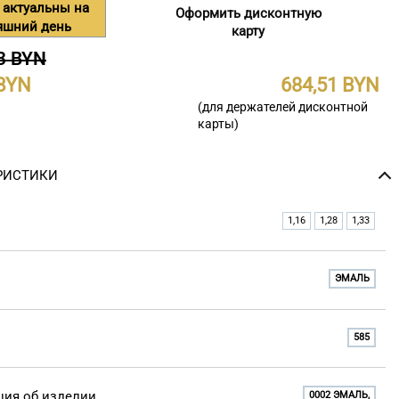
 актуальны на
Оформить дисконтную
яшний день
карту
3 BYN
684,51
(для держателей дисконтной
карты)
РИСТИКИ
1,16
1,28
1,33
ЭМАЛЬ
585
ия об изделии
0002 ЭМАЛЬ,