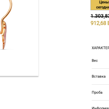
Цены
сегодн
1.303,8
912,68
ХАРАКТЕ
Вес
Вставка
Проба
Информац