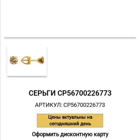
СЕРЬГИ СP56700226773
АРТИКУЛ: СP56700226773
Цены актуальны на
сегодняшний день
Оформить дисконтную карту