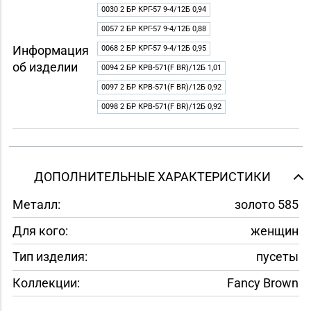
0030 2 БР КРГ-57 9-4/12Б 0,94
0057 2 БР КРГ-57 9-4/12Б 0,88
Информация
0068 2 БР КРГ-57 9-4/12Б 0,95
об изделии
0094 2 БР КРВ-571(F BR)/12Б 1,01
0097 2 БР КРВ-571(F BR)/12Б 0,92
0098 2 БР КРВ-571(F BR)/12Б 0,92
ДОПОЛНИТЕЛЬНЫЕ ХАРАКТЕРИСТИКИ
Металл:
золото 585
Для кого:
женщин
Тип изделия:
пусеты
Коллекции:
Fancy Brown