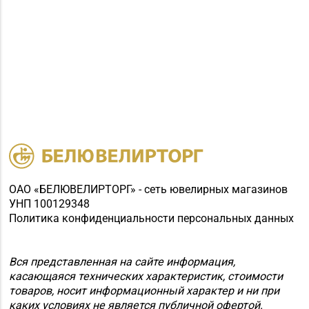
г. Бобруйск, ул. М.
66-67, 79-16-11
Горького, д. 7
Магазин
№66 «БЕЛЮВЕЛИРТОРГ»
г. Горки, ул.
8 (02233) 7-63-53
Якубовского,
д. 28 (ТЦ «Малая
Европа»)
Магазин
№83 «Кристалл» г.
8 (017) 238-21-88, 8
Минск, пр-т
ОАО «БЕЛЮВЕЛИРТОРГ» - сеть ювелирных магазинов
(017) 238-21-03
Независимости, д.
УНП 100129348
Политика конфиденциальности персональных данных
134, пом. 342
Магазин
Вся представленная на сайте информация,
№84 «БЕЛЮВЕЛИРТОРГ»
8 (0232) 22-88-35, 8
касающаяся технических характеристик, стоимости
г. Гомель, ул. Гагарина,
(0232) 22-88-15
товаров, носит информационный характер и ни при
д. 65,
каких условиях не является публичной офертой.