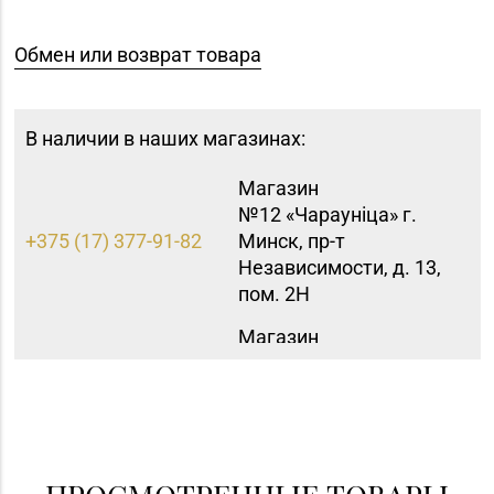
Обмен или возврат товара
В наличии в наших магазинах:
Магазин
№12 «Чараунiца» г.
+375 (17) 377-91-82
Минск, пр-т
Независимости, д. 13,
пом. 2Н
Магазин
№15 «Самоцветы» г.
+375 (17) 397-95-08,
Минск, пр-т
252-95-46
Независимости, д.
155-1
Магазин