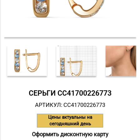
СЕРЬГИ СC41700226773
АРТИКУЛ: СC41700226773
Цены актуальны на
сегодняшний день
Оформить дисконтную карту