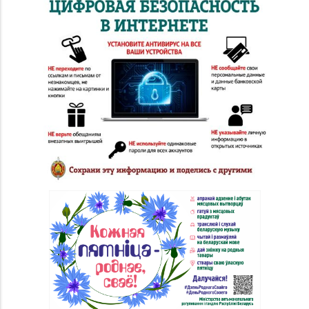
Магазин
8 (0212) 24-75-25, 24-
№26 «Кристалл» г.
75-27
Витебск, ул.
Советская, д. 8-43
Магазин
№58 DIAMOND г.
8 (0212) 61-85-16
Витебск, ул. Ленина, д.
26А (ТЦ «Марко-
Сити»)
Магазин
№22 «Сапфир» г.
8 (0216) 51-20-11
Орша, ул.
Комсомольская, д. 9
Магазин №24 «Рубин»
8 (0214) 75-32-39, 75-
г. Новополоцк, ул.
30-39
Молодежная, д. 72