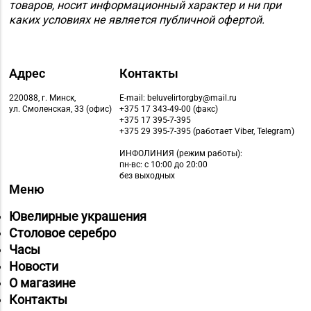
Магазин
товаров, носит информационный характер и ни при
8 (0162) 32-25-26, 29-
№2 «Жемчужина» г.
каких условиях не является публичной офертой.
18-00, 29-18-01
Брест, ул. Советская,
д. 32-1А
Адрес
Контакты
Магазин
№27 «Изумруд» г.
220088, г. Минск,
E-mail: beluvelirtorgby@mail.ru
8 (0162) 51-77-03
ул. Смоленская, 33 (офис)
+375 17 343-49-00 (факс)
Брест, пр-т Машерова,
+375 17 395-7-395
д. 42-38
+375 29 395-7-395 (работает Viber, Telegram)
ИНФОЛИНИЯ
(режим работы):
Магазин
пн-вс: с 10:00 до 20:00
№59 «Кристалл» г.
без выходных
8 (0162) 28-14-94
Меню
Брест, ул. Буденного,
47-1
Ювелирные украшения
Столовое серебро
Магазин №8 «Сапфир»
8 (0163) 67-68-03, 67-
Часы
г. Барановичи, ул.
68-02
Новости
Ленина, д. 15, пом. 49
О магазине
Магазин №9 «Рубин» г.
Контакты