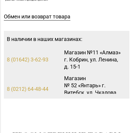
Обмен или возврат товара
В наличии в наших магазинах:
Магазин №11 «Алмаз»
8 (01642) 3-62-93
г. Кобрин, ул. Ленина,
д. 15-1
Магазин
№ 52 «Янтарь» г.
8 (0212) 64-48-44
Витебск, ул. Чкалова,
д. 1-2н
Магазин
№29 «БЕЛЮВЕЛИРТОРГ»
8 (0232) 26-06-31
г. Гомель, пр-т Ленина,
д. 12-87