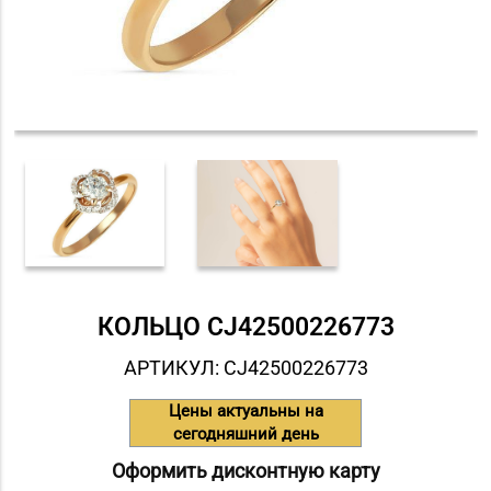
КОЛЬЦО СJ42500226773
АРТИКУЛ: СJ42500226773
Цены актуальны на
сегодняшний день
Оформить дисконтную карту