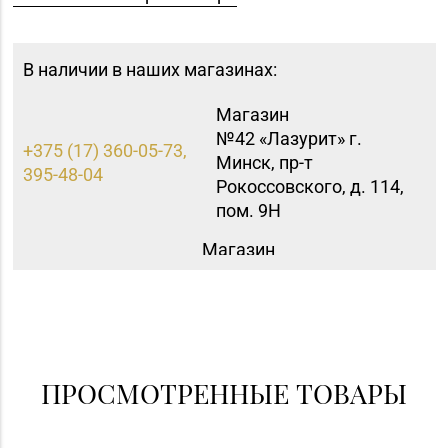
В наличии в наших магазинах:
Магазин
№42 «Лазурит» г.
+375 (17) 360-05-73,
Минск, пр-т
395-48-04
Рокоссовского, д. 114,
пом. 9Н
Магазин
№60 «БЕЛЮВЕЛИРТОРГ»
Минская обл., Минский
+375 (17) 252-17-74
р-н, Щомыслицкий с/с,
д. 32/4, пом. №182
(ТЦ DiaMond City)
ПРОСМОТРЕННЫЕ ТОВАРЫ
Магазин №91
"БЕЛЮВЕЛИРТОРГ" г.
8 (0165) 52 31 30