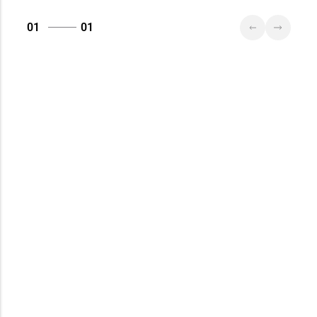
Столин, ул.
Советская,1а
01
01