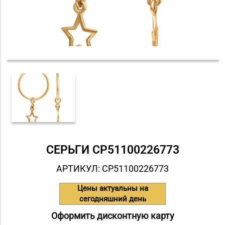
СЕРЬГИ СP51100226773
АРТИКУЛ: СP51100226773
Цены актуальны на
сегодняшний день
Оформить дисконтную карту