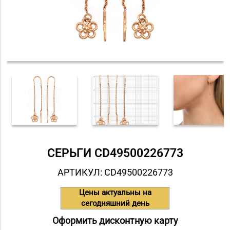
СЕРЬГИ СD49500226773
АРТИКУЛ: СD49500226773
Цены актуальны на
сегодняшний день
Оформить дисконтную карту