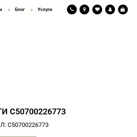
и
Блог
Услуги
ГИ С50700226773
Л: С50700226773