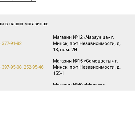
ии в наших магазинах:
Магазин №12 «Чараунiца» г.
) 377-91-82
Минск, пр-т Независимости, д.
13, пом. 2Н
Магазин №15 «Самоцветы» г.
 397-95-08, 252-95-46
Минск, пр-т Независимости, д.
155-1
Магазин №40 «Малахит.
 396-66-89, 263-93-92
шкатулка» г. Минск, пр-т
Партизанский, д. 42-1Н
Магазин №42 «Лазурит» г.
 360-05-73, 395-48-04
Минск, пр-т Рокоссовского,
д. 114, пом. 9Н
Магазин №47 «Кристалл» г.
 393-83-05, 338-23-34,