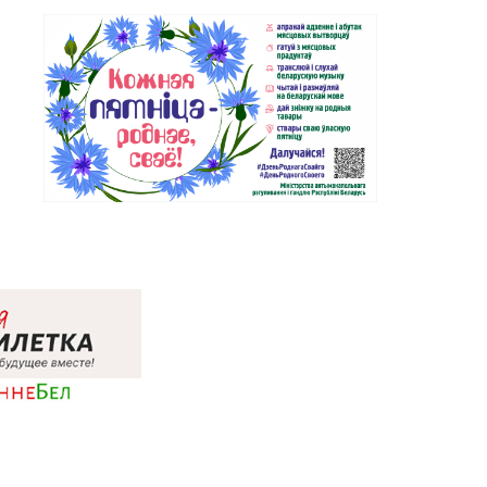
(ТЦ «Марко-Сити»)
Магазин №17 «Топаз» г. Полоцк,
43-86-46
пр-т Ф. Скорины, д. 9, пом. 16
Магазин №24 «Рубин» г.
75-32-39, 75-30-39
Новополоцк, ул. Молодежная,
д. 72
Магазин №48 «Рубин» г.
 6-84-34
Новолукомль, ул. Набережная,
д. 13
Магазин №28 «Кристалл» г.
56-93-18, 56-53-06
Гомель, ул. Огоренко, д. 33,
торговое место №30
Магазин №36 «Кристалл» г.
33-27-22
Гомель, пр-т Победы, д. 3а
Магазин №38 «Кристалл» г.
31-81-70, 35-13-34
Гомель, ул. Советская, д. 6-2а,
пом.2а-108