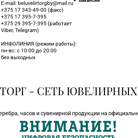
Вакансии
E-mail: beluvelirtorgby@mail.ru
8 (0162) 
+375 17 343-49-00 (факс)
01
+375 17 395-7-395
+375 29 395-7-395 (работает
8 (0162) 
Viber, Telegram)
ИНФОЛИНИЯ
(режим работы):
8 (0162) 
пн-вс: с 10:00 до 20:00
без выходных
8 (01642)
8 (0212) 
ТОРГ - СЕТЬ ЮВЕЛИРНЫХ
8 (0212) 
еребра, часов и сувенирной продукции на официаль
8 (0212) 
8 (0212) 