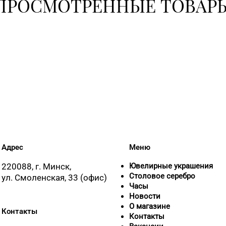
ПРОСМОТРЕННЫЕ ТОВАР
364-62-9
+375 (17
8 (01795)
8 (0174) 
Адрес
Меню
8 (01713)
220088, г. Минск,
Ювелирные украшения
Столовое серебро
ул. Смоленская, 33 (офис)
Часы
Новости
8 (01775)
О магазине
Контакты
Контакты