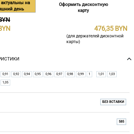
 актуальны на
Оформить дисконтную
яшний день
карту
 BYN
476,35
(для держателей дисконтной
карты)
РИСТИКИ
0,91
0,92
0,94
0,95
0,96
0,97
0,98
0,99
1
1,01
1,03
1,05
БЕЗ ВСТАВКИ
585