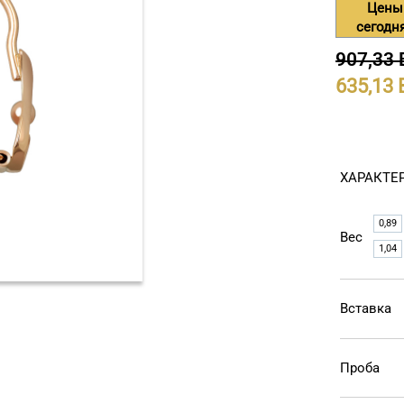
Цены
сегодн
907,33
635,13
ХАРАКТЕ
0,89
Вес
1,04
Вставка
Проба