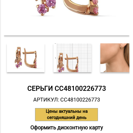
СЕРЬГИ СC48100226773
АРТИКУЛ: СC48100226773
Цены актуальны на
сегодняшний день
Оформить дисконтную карту