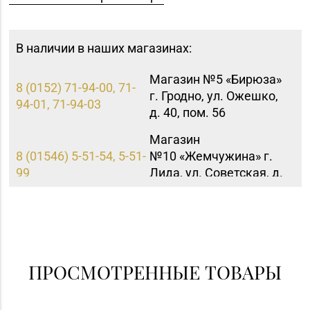
В наличии в наших магазинах:
Магазин №5 «Бирюза»
8 (0152) 71-94-00, 71-
г. Гродно, ул. Ожешко,
94-01, 71-94-03
д. 40, пом. 56
Магазин
8 (01546) 5-51-54, 5-51-
№10 «Жемчужина» г.
99
Лида, ул. Советская, д.
28-39
Магазин
№78 «БЕЛЮВЕЛИРТОРГ»
8 (01774) 25-9-85
г. Логойск, ул. Победы,
д. 44а (ТРЦ Darida mall)
ПРОСМОТРЕННЫЕ ТОВАРЫ
Магазин №90