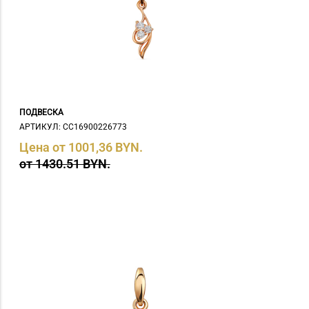
цитрин (
2
)
Цитрин нат. (
2
)
Цитрин, фианит (
1
)
эмаль (
5
)
ПОДВЕСКА
АРТИКУЛ: СC16900226773
Цена от 1001,36 BYN.
от 1430.51 BYN.