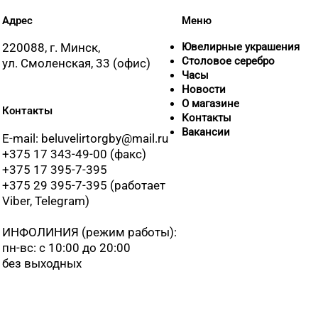
8 (0165) 
Адрес
Меню
8 (01642)
220088, г. Минск,
Ювелирные украшения
Столовое серебро
ул. Смоленская, 33 (офис)
Часы
Новости
8 (01632)
О магазине
Контакты
Контакты
Вакансии
E-mail: beluvelirtorgby@mail.ru
8 (0212) 
+375 17 343-49-00 (факс)
+375 17 395-7-395
8 (0212) 
+375 29 395-7-395 (работает
Viber, Telegram)
8 (0212) 
ИНФОЛИНИЯ
(режим работы):
пн-вс: с 10:00 до 20:00
без выходных
8 (0214) 
8 (0216) 