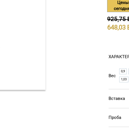
Цены
сегодн
925,75
648,03
ХАРАКТЕ
0,9
Вес
1,03
Вставка
Проба