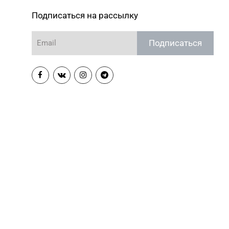
64-85-45
ул. Брестская, д. 99-4
Подписаться на рассылку
Магазин №11 «Алмаз» г.
 3-62-93
Кобрин, ул. Ленина, д. 15-1
Подписаться
Магазин №19 «Бирюза» г.
 4-46-49, 4-46-27
Пружаны, ул. Григория Ширмы,
д. 13-51
Магазин № 52 «Янтарь» г.
64-48-44
Витебск, ул. Чкалова, д. 1-2н
Магазин №26 «Кристалл» г.
24-75-25, 24-75-27
Витебск, ул. Советская, д. 8-43
Магазин №58 DIAMOND г.
61-85-16
Витебск, ул. Ленина, д. 26А
(ТЦ «Марко-Сити»)
Магазин №17 «Топаз» г. Полоцк,
43-86-46
пр-т Ф. Скорины, д. 9, пом. 16
Магазин №22 «Сапфир» г. Орша,
51-20-11