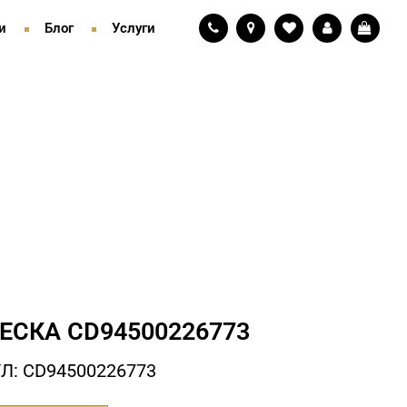
и
Блог
Услуги
ЕСКА СD94500226773
Л: СD94500226773