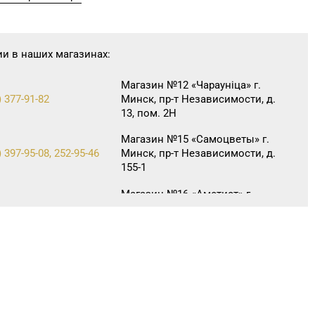
ии в наших магазинах:
Магазин №12 «Чараунiца» г.
) 377-91-82
Минск, пр-т Независимости, д.
13, пом. 2Н
Магазин №15 «Самоцветы» г.
 397-95-08, 252-95-46
Минск, пр-т Независимости, д.
155-1
Магазин №16 «Аметист» г.
 215-07-12, 215-08-27
Минск, пр-т Независимости, д.
83-5Н
Магазин №40 «Малахит.
 396-66-89, 263-93-92
шкатулка» г. Минск, пр-т
Партизанский, д. 42-1Н
Магазин №42 «Лазурит» г.