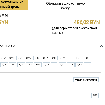
 актуальны на
Оформить дисконтную
яшний день
карту
 BYN
486,02
(для держателей дисконтной
карты)
РИСТИКИ
0,92
0,93
0,94
0,95
0,96
0,97
0,98
0,99
1
1,01
1,02
1,04
1,05
1,06
1,07
1,08
1,09
1,1
1,11
1,12
1,13
1,15
ЖЕМЧУГ, ФИАНИТ
585