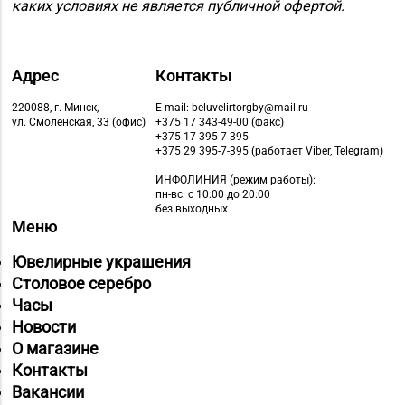
каких условиях не является публичной офертой.
«БЕЛЮВЕЛИРТОРГ» г.
8 (01591) 7-50-66, 7-57-
Островец, ул.
31
Володарского, д. 59A
(ТЦ ZAMI)
Адрес
Контакты
Магазин
220088, г. Минск,
E-mail: beluvelirtorgby@mail.ru
ул. Смоленская, 33 (офис)
+375 17 343-49-00 (факс)
8 (0222) 64-09-37, 64-
№6 «Изумруд» г.
+375 17 395-7-395
09-42
Могилев, ул.
+375 29 395-7-395 (работает Viber, Telegram)
Первомайская, д. 67
ИНФОЛИНИЯ
(режим работы):
пн-вс: с 10:00 до 20:00
Магазин
без выходных
Меню
8 (0222) 42-76-70, 42-
№55 «Кристалл» г.
76-42
Могилев, пр-т
Ювелирные украшения
Пушкинский, д. 39
Столовое серебро
Часы
Магазин
Новости
№73 «БЕЛЮВЕЛИРТОРГ»
О магазине
8 (0222) 64-05-78
г. Могилев, ул. Минское
Контакты
шоссе, д. 31 (ТЦ «Парк
Вакансии
Сити»)