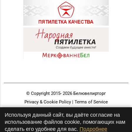
Магазин №86
«БЕЛЮВЕЛИРТОРГ» г.
8 (01562) 5-42-41, 5-42-
Слоним, ул.
43
Красноармейская, д.
73Г/1 (ТЦ «Берег»)
Магазин №88
8 (0163) 64-79-30, 64-
«БЕЛЮВЕЛИРТОРГ» г.
79-73
Барановичи, ул.
Ленина, 7-19
Магазин №89
«БЕЛЮВЕЛИРТОРГ» г.
8 (0165) 66-02-63, 66-
Пинск, ул. 60 лет
02-83
© Copyright 2015-
2026
Белювелирторг
Октября, д. 19 (ТЦ
Privacy & Cookie Policy | Terms of Service
PinaPark)
Разработка и продвижение
Используя данный сайт, вы даёте согласие на
Магазин №91
использование файлов cookie, помогающих нам
"БЕЛЮВЕЛИРТОРГ" г.
8 (0165) 52 31 30
сделать его удобнее для вас.
Подробнее
Столин, ул.