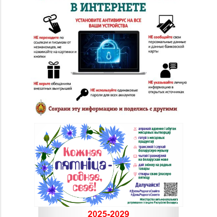
«N3 PLAZA»)
Магазин
№81 «БЕЛЮВЕЛИРТОРГ»
8 (017) 260-10-48,
г. Минск, ул.
Тимирязева, д. 74А (ТЦ
«PALAZZO»)
Магазин
№82 «БЕЛЮВЕЛИРТОРГ»
8 (017) 236-40-02
г. Минск, пр-т
Независимости, д. 134,
пом. 127
Магазин
№84 «БЕЛЮВЕЛИРТОРГ»
8 (0232) 22-88-35, 8
г. Гомель, ул. Гагарина,
(0232) 22-88-15
д. 65,
пом. 1 (ТЦ «Секрет»)