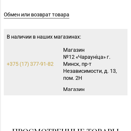
Обмен или возврат товара
В наличии в наших магазинах:
Магазин
№12 «Чараунiца» г.
+375 (17) 377-91-82
Минск, пр-т
Независимости, д. 13,
пом. 2Н
Магазин
№15 «Самоцветы» г.
+375 (17) 397-95-08,
Минск, пр-т
252-95-46
Независимости, д.
155-1
Магазин