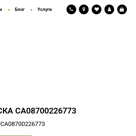
и
Блог
Услуги
КА СA08700226773
 СA08700226773