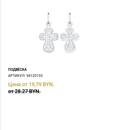
Родолит (
5
)
рубин (
12
)
рубин иск. (
1
)
рубин иск., сапфир иск. (
1
)
рубин иск., фианит (
10
)
Рубин нат. (
1
)
Рубин прир. (
1
)
Рубин, жемчуг, иолит, корунд,
хризолит, цитрин (
4
)
Рубин, жемчуг, иолит, корунд,
ПОДВЕСКА
цитрин (
2
)
АРТИКУЛ: 94120155
сапфир (
16
)
Цена от 19,79 BYN.
сапфир иск. (
8
)
от 28.27 BYN.
сапфир иск., фианит (
32
)
Сапфир нат. (
1
)
сердолик (
1
)
султанит иск. (
2
)
Текстиль (
2
)
топаз (
37
)