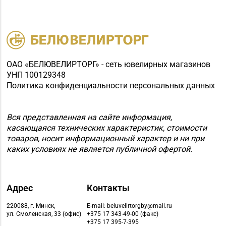
Магазин
№76 «БЕЛЮВЕЛИРТОРГ»
8 (01716) 7-54-24
г. Дзержинск, ул.
Минская, д. 45 (ТЦ
DARIDA MALL)
ОАО «БЕЛЮВЕЛИРТОРГ» - сеть ювелирных магазинов
УНП 100129348
Магазин
Политика конфиденциальности персональных данных
№79 «БЕЛЮВЕЛИРТОРГ»
8 (017) 238-83-81
г. Минск, ул.
Притыцкого, 156/1
Вся представленная на сайте информация,
касающаяся технических характеристик, стоимости
(ТЦ «GreenCitу»)
товаров, носит информационный характер и ни при
Магазин №89
каких условиях не является публичной офертой.
«БЕЛЮВЕЛИРТОРГ» г.
8 (0165) 66-02-63, 66-
Пинск, ул. 60 лет
02-83
Октября, д. 19 (ТЦ
Адрес
Контакты
PinaPark)
220088, г. Минск,
E-mail: beluvelirtorgby@mail.ru
ул. Смоленская, 33 (офис)
+375 17 343-49-00 (факс)
+375 17 395-7-395