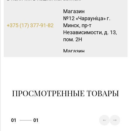
Магазин
№12 «Чараунiца» г.
+375 (17) 377-91-82
Минск, пр-т
Независимости, д. 13,
пом. 2Н
Магазин
№16 «Аметист» г.
+375 (17) 215-07-12,
Минск, пр-т
215-08-27
Независимости, д. 83-
5Н
Магазин
ПРОСМОТРЕННЫЕ ТОВАРЫ
№42 «Лазурит» г.
+375 (17) 360-05-73,
Минск, пр-т
395-48-04
Рокоссовского, д. 114,
пом. 9Н
01
01
Магазин №23 «Яшма»