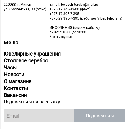
8 (0163) 67-68-03, 67-
г. Барановичи, ул.
220088, г. Минск,
E-mail: beluvelirtorgby@mail.ru
68-02
ул. Смоленская, 33 (офис)
+375 17 343-49-00 (факс)
Ленина, д. 15, пом. 49
+375 17 395-7-395
+375 29 395-7-395 (работает Viber, Telegram)
Магазин №9 «Рубин» г.
ИНФОЛИНИЯ
(режим работы):
8 (0165) 64-85-45
Пинск, ул. Брестская,
пн-вс: с 10:00 до 20:00
д. 99-4
без выходных
Меню
Магазин №11 «Алмаз»
Ювелирные украшения
8 (01642) 3-62-93
г. Кобрин, ул. Ленина,
Столовое серебро
д. 15-1
Часы
Магазин
Новости
8 (01632) 4-46-49, 4-46-
№19 «Бирюза» г.
О магазине
27
Пружаны, ул. Григория
Контакты
Ширмы, д. 13-51
Вакансии
Подписаться на рассылку
Магазин
8 (0212) 63-60-86, 62-
№32 «Лазурит» г.
Подписаться
60-85
Витебск, ул. Замковая,
д. 4-2