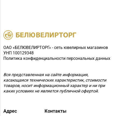
№64 «БЕЛЮВЕЛИРТОРГ»
8 (01713) 4-53-66
г. Марьина Горка, ул.
Ленинская, д. 39
Магазин
8 (01775) 5-99-23, 5-
№74 «БЕЛЮВЕЛИРТОРГ»
99-24
г. Жодино, пр-т Ленина,
д. 20
ОАО «БЕЛЮВЕЛИРТОРГ» - сеть ювелирных магазинов
УНП 100129348
Магазин
Политика конфиденциальности персональных данных
№27 «Изумруд» г.
8 (0162) 51-77-03
Брест, пр-т Машерова,
д. 42-38
Вся представленная на сайте информация,
касающаяся технических характеристик, стоимости
Магазин
товаров, носит информационный характер и ни при
№59 «Кристалл» г.
каких условиях не является публичной офертой.
8 (0162) 28-14-94
Брест, ул. Буденного,
47-1
Адрес
Контакты
Магазин №8 «Сапфир»