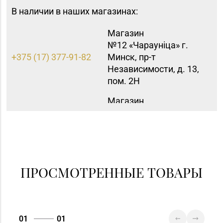
В наличии в наших магазинах:
Магазин
№12 «Чараунiца» г.
+375 (17) 377-91-82
Минск, пр-т
Независимости, д. 13,
пом. 2Н
Магазин
№15 «Самоцветы» г.
+375 (17) 397-95-08,
Минск, пр-т
252-95-46
Независимости, д.
155-1
Магазин
ПРОСМОТРЕННЫЕ ТОВАРЫ
№40 «Малахит.
+375 (17) 396-66-89,
шкатулка» г. Минск,
263-93-92
пр-т Партизанский, д.
42-1Н
01
01