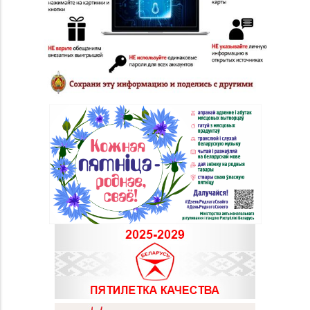
Набережная, д. 13
Магазин
8 (0232) 33-63-06, 33-
№7 «Малахитовая
63-05, 33-63-07
шкатулка» г. Гомель,
пр-т Победы, д. 18
Магазин
№29 «БЕЛЮВЕЛИРТОРГ»
8 (0232) 26-06-31
г. Гомель, пр-т Ленина,
д. 12-87
Магазин
№28 «Кристалл» г.
8 (0232) 56-93-18, 56-
Гомель, ул. Огоренко,
53-06
д. 33, торговое место
№30
Магазин
8 (0232) 31-81-70, 35-
№38 «Кристалл» г.