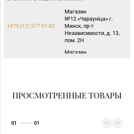
Магазин
№12 «Чараунiца» г.
+375 (17) 377-91-82
Минск, пр-т
Независимости, д. 13,
пом. 2Н
Магазин
№40 «Малахит.
+375 (17) 396-66-89,
шкатулка» г. Минск,
263-93-92
пр-т Партизанский, д.
42-1Н
Магазин
ПРОСМОТРЕННЫЕ ТОВАРЫ
№42 «Лазурит» г.
+375 (17) 360-05-73,
Минск, пр-т
395-48-04
Рокоссовского, д. 114,
пом. 9Н
01
01
Магазин