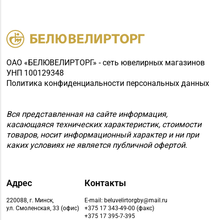
Магазин
№76 «БЕЛЮВЕЛИРТОРГ»
8 (01716) 7-54-24
г. Дзержинск, ул.
Минская, д. 45 (ТЦ
DARIDA MALL)
ОАО «БЕЛЮВЕЛИРТОРГ» - сеть ювелирных магазинов
УНП 100129348
Магазин
Политика конфиденциальности персональных данных
№79 «БЕЛЮВЕЛИРТОРГ»
8 (017) 238-83-81
г. Минск, ул.
Притыцкого, 156/1
Вся представленная на сайте информация,
касающаяся технических характеристик, стоимости
(ТЦ «GreenCitу»)
товаров, носит информационный характер и ни при
каких условиях не является публичной офертой.
Адрес
Контакты
220088, г. Минск,
E-mail: beluvelirtorgby@mail.ru
ул. Смоленская, 33 (офис)
+375 17 343-49-00 (факс)
+375 17 395-7-395