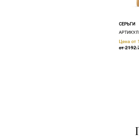
цитрин (
0
)
жемчуг, фианит (
0
)
изумруд (
0
)
изумруд иск. (
0
)
СЕРЬГИ
изумруд иск., фианит (
0
)
АРТИКУЛ:
изумруд нат. (
0
)
иолит (
0
)
Цена от 
кварц (
0
)
от 2192.
лазурит (
1
)
раухтопаз (
0
)
Раухтопаз, иолит, корунд (
0
)
раухтопаз, корунд (
0
)
Раухтопаз, фианит (
0
)
Родолит (
0
)
рубин (
0
)
рубин иск., фианит (
0
)
Рубин нат. (
0
)
Рубин прир. (
0
)
Рубин, жемчуг, иолит,
корунд, хризолит,
цитрин (
0
)
Рубин, жемчуг, иолит,