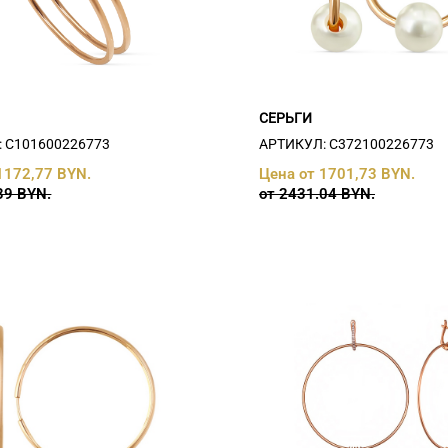
СЕРЬГИ
 С101600226773
АРТИКУЛ: С372100226773
1172,77 BYN.
Цена от 1701,73 BYN.
39 BYN.
от 2431.04 BYN.