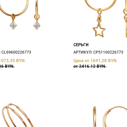
СЕРЬГИ
 СL69600226773
АРТИКУЛ: СP51100226773
1073,35 BYN.
Цена от 1691,28 BYN.
36 BYN.
от 2416.12 BYN.