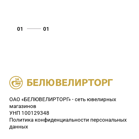
корунд, цитрин (
0
)
сапфир (
0
)
сапфир иск. (
0
)
сапфир иск., фианит (
0
)
Сапфир нат. (
0
)
01
01
султанит иск. (
0
)
топаз (
0
)
топаз, аметист, цитрин (
0
)
Топаз, фианит (
0
)
Турмалин иск. (
0
)
фианит (
3
)
Фианит, эмаль (
0
)
цитрин (
0
)
Цитрин, фианит (
0
)
эмаль (
0
)
ОАО «БЕЛЮВЕЛИРТОРГ» - сеть ювелирных
магазинов
УНП 100129348
Политика конфиденциальности персональных
данных