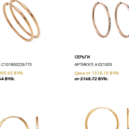
СЕРЬГИ
 С101800226773
АРТИКУЛ: А 021005
900,65 BYN.
Цена от 1518,10 BYN.
64 BYN.
от 2168.72 BYN.