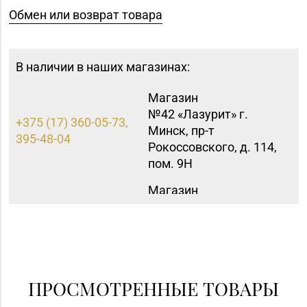
Обмен или возврат товара
В наличии в наших магазинах:
Магазин
№42 «Лазурит» г.
+375 (17) 360-05-73,
Минск, пр-т
395-48-04
Рокоссовского, д. 114,
пом. 9Н
Магазин
№45 «Кристалл» г.
+375 (17) 243-43-89,
Минск, ул.
365-28-46
Комсомольская, д. 8-
3Н
Магазин
ПРОСМОТРЕННЫЕ ТОВАРЫ
№75 «БЕЛЮВЕЛИРТОРГ