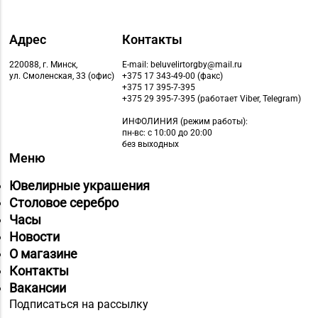
Магазин
№82 «БЕЛЮВЕЛИРТОРГ»
Адрес
Контакты
8 (017) 236-40-02
г. Минск, пр-т
Независимости, д. 134,
220088, г. Минск,
E-mail: beluvelirtorgby@mail.ru
ул. Смоленская, 33 (офис)
+375 17 343-49-00 (факс)
пом. 127
+375 17 395-7-395
+375 29 395-7-395 (работает Viber, Telegram)
Магазин
ИНФОЛИНИЯ
(режим работы):
8 (01643) 4-27-30, 8
№85 «БЕЛЮВЕЛИРТОРГ»
пн-вс: с 10:00 до 20:00
(01643) 4-27-32
г. Береза, ул. Ленина, д.
без выходных
Меню
87
Ювелирные украшения
Магазин
Столовое серебро
№84 «БЕЛЮВЕЛИРТОРГ»
8 (0232) 22-88-35, 8
Часы
г. Гомель, ул. Гагарина,
(0232) 22-88-15
Новости
д. 65,
О магазине
пом. 1 (ТЦ «Секрет»)
Контакты
Магазин №89
Вакансии
«БЕЛЮВЕЛИРТОРГ» г.
Подписаться на рассылку
8 (0165) 66-02-63, 66-