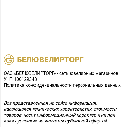
г. Новогрудок, ул.
8 (01597) 6-63-95
Мицкевича, д. 104Б,
торговый зал № 7 (этаж
1 ТЦ HOLIDAY)
Магазин
№77 «БЕЛЮВЕЛИРТОРГ»
8 (0154) 54-16-50
г. Лида, ул. Качана, д. 29
(ТРЦ LidaPark)
Магазин
№78 «БЕЛЮВЕЛИРТОРГ»
ОАО «БЕЛЮВЕЛИРТОРГ» - сеть ювелирных магазинов
8 (01774) 25-9-85
г. Логойск, ул. Победы,
УНП 100129348
д. 44а (ТРЦ Darida mall)
Политика конфиденциальности персональных данных
Магазин
№80 «БЕЛЮВЕЛИРТОРГ»
Вся представленная на сайте информация,
8 (0174) 32-43-41, 8
г. Солигорск, ул.
касающаяся технических характеристик, стоимости
(0174) 32-19-46
товаров, носит информационный характер и ни при
Кольцевая, д. 4 (ТРЦ
каких условиях не является публичной офертой.
«N3 PLAZA»)