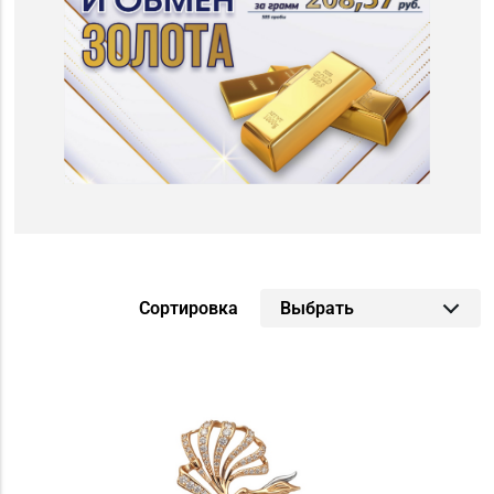
г. Новополоцк (
7
)
г. Орша (
7
)
г. Островец (
5
)
г. Пинск (
13
)
г. Полоцк (
9
)
г. Пружаны (
7
)
г. Речица (
15
)
г. Светлогорск (
6
)
г. Слоним (
11
)
г. Слуцк (
5
)
г. Солигорск (
7
)
г. Щучин (
6
)
Сортировка
Выбрать
г.Дзержинск (
7
)
г.Логойск (
5
)
г.Минск (
17
)
г.Столин (
8
)