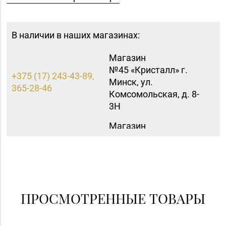
В наличии в наших магазинах:
Магазин
№45 «Кристалл» г.
+375 (17) 243-43-89,
Минск, ул.
365-28-46
Комсомольская, д. 8-
3Н
Магазин
№21 «Сапфир» г.
8 (0236) 25-46-48
Мозырь, ул.
Советская, д. 126-49
Магазин
8 (0152) 55-12-37, 60-
№53 «Кристалл» г.
ПРОСМОТРЕННЫЕ ТОВАРЫ
40-96
Гродно, ул. Горького,
д. 91