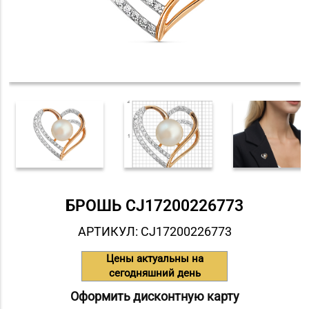
БРОШЬ СJ17200226773
АРТИКУЛ: СJ17200226773
Цены актуальны на
сегодняшний день
Оформить дисконтную карту