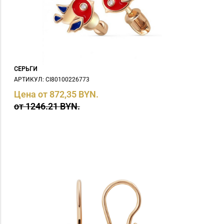
изумруд (
1
)
изумруд иск. (
5
)
изумруд иск., фианит (
8
)
изумруд нат. (
1
)
иолит (
1
)
кварц (
2
)
СЕРЬГИ
лазурит (
1
)
АРТИКУЛ: СI80100226773
раухтопаз (
11
)
Цена от 872,35 BYN.
Раухтопаз, иолит, корунд (
1
)
от 1246.21 BYN.
раухтопаз, корунд (
1
)
Раухтопаз, фианит (
2
)
Родолит (
2
)
рубин (
4
)
рубин иск., фианит (
6
)
Рубин нат. (
1
)
Рубин прир. (
1
)
Рубин, жемчуг, иолит, корунд,
хризолит, цитрин (
2
)
Рубин, жемчуг, иолит, корунд,