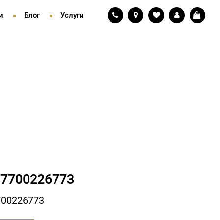
и
Блог
Услуги
7700226773
700226773