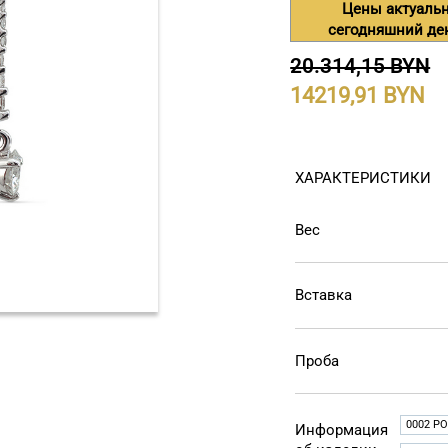
Цены актуаль
сегодняшний де
20.314,15 BYN
14219,91
ХАРАКТЕРИСТИКИ
Вес
Вставка
Проба
0002 РО
Информация