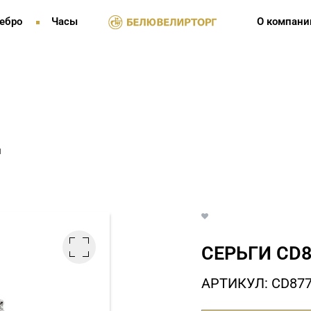
ебро
Часы
О компани
и
СЕРЬГИ СD8
АРТИКУЛ: СD87