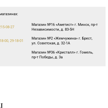
магазинах:
Магазин №16 «Аметист» г. Минск, пр-т
215-08-27
Независимости, д. 83-5Н
Магазин №2 «Жемчужина» г. Брест,
18-00, 29-18-01
ул. Советская, д. 32-1А
Магазин №36 «Кристалл» г. Гомель,
пр-т Победы, д. 3а
Магазин №79 «БЕЛЮВЕЛИРТОРГ» г.
Минск, ул. Притыцкого, 156/1
(ТЦ «GreenCitу»)
Магазин №86 «БЕЛЮВЕЛИРТОРГ» г.
2-43
Слоним, ул. Красноармейская, д.
73Г/1 (ТЦ «Берег»)
Ы