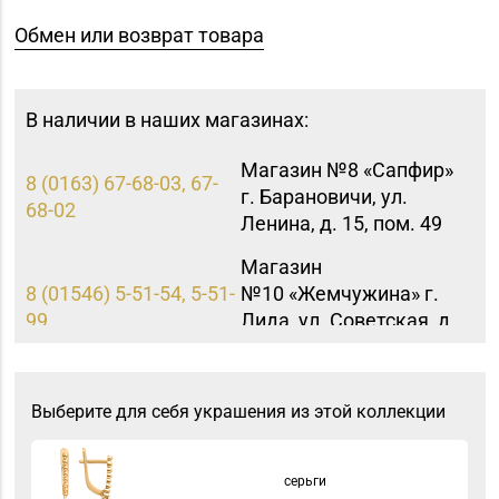
Обмен или возврат товара
В наличии в наших магазинах:
Магазин №8 «Сапфир»
8 (0163) 67-68-03, 67-
г. Барановичи, ул.
68-02
Ленина, д. 15, пом. 49
Магазин
8 (01546) 5-51-54, 5-51-
№10 «Жемчужина» г.
99
Лида, ул. Советская, д.
28-39
Магазин №91
Выберите для себя украшения из этой коллекции
"БЕЛЮВЕЛИРТОРГ" г.
8 (0165) 52 31 30
Столин, ул.
Советская,1а
серьги