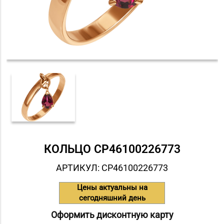
КОЛЬЦО СP46100226773
АРТИКУЛ: СP46100226773
Цены актуальны на
сегодняшний день
Оформить дисконтную карту