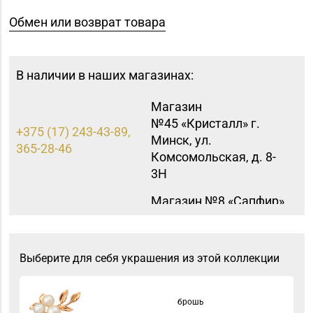
Обмен или возврат товара
В наличии в наших магазинах:
Магазин
№45 «Кристалл» г.
+375 (17) 243-43-89,
Минск, ул.
365-28-46
Комсомольская, д. 8-
3Н
Магазин №8 «Сапфир»
8 (0163) 67-68-03, 67-
г. Барановичи, ул.
68-02
Ленина, д. 15, пом. 49
Выберите для себя украшения из этой коллекции
Магазин
8 (01546) 5-51-54, 5-51-
№10 «Жемчужина» г.
99
Лида, ул. Советская, д.
брошь
28-39