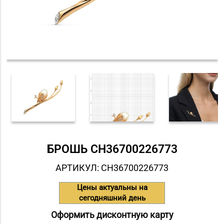
БРОШЬ СH36700226773
АРТИКУЛ: СH36700226773
Цены актуальны на
сегодняшний день
Оформить дисконтную карту