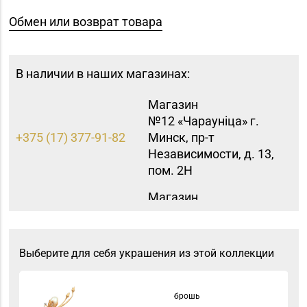
Обмен или возврат товара
В наличии в наших магазинах:
Магазин
№12 «Чараунiца» г.
+375 (17) 377-91-82
Минск, пр-т
Независимости, д. 13,
пом. 2Н
Магазин
№15 «Самоцветы» г.
+375 (17) 397-95-08,
Минск, пр-т
252-95-46
Независимости, д.
Выберите для себя украшения из этой коллекции
155-1
Магазин
брошь
8 (0162) 32-25-26, 29-
№2 «Жемчужина» г.