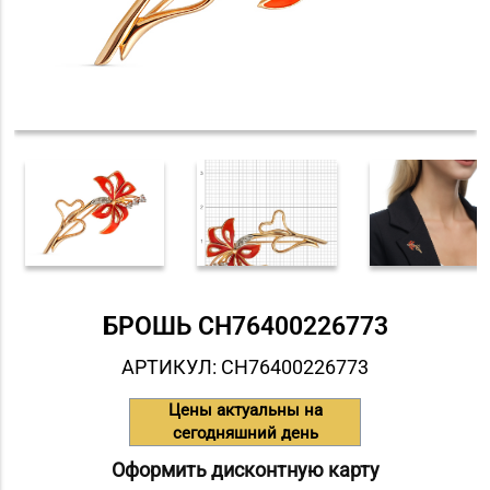
БРОШЬ СH76400226773
АРТИКУЛ: СH76400226773
Цены актуальны на
сегодняшний день
Оформить дисконтную карту