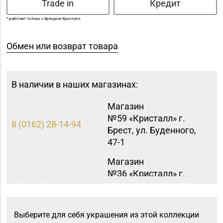
Trade in
Кредит
* работает только с брендом Кристалл
Обмен или возврат товара
В наличии в наших магазинах:
Магазин
№59 «Кристалл» г.
8 (0162) 28-14-94
Брест, ул. Буденного,
47-1
Магазин
№36 «Кристалл» г.
8 (0232) 33-27-22
Гомель, пр-т Победы,
д. 3а
Выберите для себя украшения из этой коллекции
Магазин