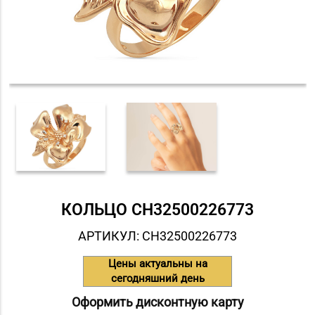
КОЛЬЦО СH32500226773
АРТИКУЛ: СH32500226773
Цены актуальны на
сегодняшний день
Оформить дисконтную карту