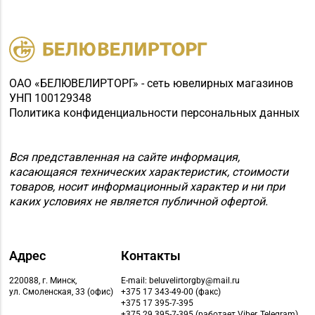
№78 «БЕЛЮВЕЛИРТОРГ»
8 (01774) 25-9-85
г. Логойск, ул. Победы,
д. 44а (ТРЦ Darida mall)
Магазин
ОАО «БЕЛЮВЕЛИРТОРГ» - сеть ювелирных магазинов
№79 «БЕЛЮВЕЛИРТОРГ»
УНП 100129348
8 (017) 238-83-81
г. Минск, ул.
Политика конфиденциальности персональных данных
Притыцкого, 156/1
(ТЦ «GreenCitу»)
Вся представленная на сайте информация,
Магазин
касающаяся технических характеристик, стоимости
№82 «БЕЛЮВЕЛИРТОРГ»
товаров, носит информационный характер и ни при
8 (017) 236-40-02
г. Минск, пр-т
каких условиях не является публичной офертой.
Независимости, д. 134,
пом. 127
Адрес
Контакты
Магазин
№83 «Кристалл» г.
220088, г. Минск,
E-mail: beluvelirtorgby@mail.ru
8 (017) 238-21-88, 8
Минск, пр-т
ул. Смоленская, 33 (офис)
+375 17 343-49-00 (факс)
(017) 238-21-03
+375 17 395-7-395
Независимости, д.
+375 29 395-7-395 (работает Viber, Telegram)