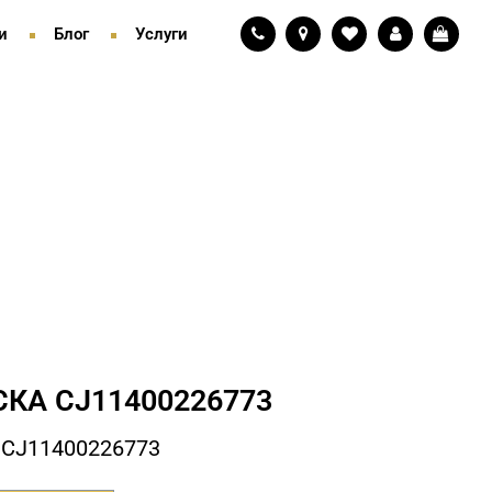
и
Блог
Услуги
КА СJ11400226773
 СJ11400226773