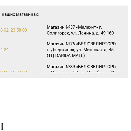
в наших магазинах:
Магазин №37 «Малахит» г.
8-02, 23-58-03
Солигорск, ул. Ленина, д. 49-160
Магазин №76 «БЕЛЮВЕЛИРТОРГ»
54-24
г. Дзержинск, ул. Минская, д. 45
(ТЦ DARIDA MALL)
Магазин №89 «БЕЛЮВЕЛИРТОРГ»
2-63, 66-02-83
г. Пинск, ул. 60 лет Октября, д. 19
(ТЦ PinaPark)
Магазин №92 "БЕЛЮВЕЛИРТОРГ"
7-39 00
г. Могилев, пр-т Мира, 73/1,
пом.140, ТРЦ "SkyMall"
Ы