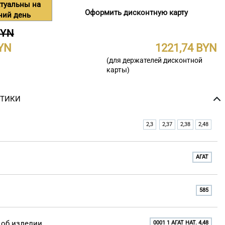
туальны на
Оформить дисконтную карту
ний день
BYN
1221,74
(для держателей дисконтной
карты)
СТИКИ
2,3
2,37
2,38
2,48
АГАТ
585
об изделии
0001 1 АГАТ НАТ. 4,48