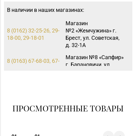
В наличии в наших магазинах:
Магазин
8 (0162) 32-25-26, 29-
№2 «Жемчужина» г.
18-00, 29-18-01
Брест, ул. Советская,
д. 32-1А
Магазин №8 «Сапфир»
8 (0163) 67-68-03, 67-
г. Барановичи, ул.
68-02
Ленина, д. 15, пом. 49
Магазин №17 «Топаз»
8 (0214) 43-86-46
г. Полоцк, пр-т Ф.
Скорины, д. 9, пом. 16
ПРОСМОТРЕННЫЕ ТОВАРЫ
Магазин №5 «Бирюза»
8 (0152) 71-94-00, 71-
г. Гродно, ул. Ожешко,
94-01, 71-94-03
д. 40, пом. 56