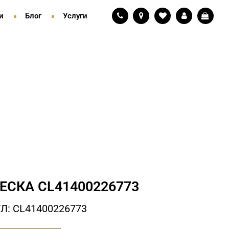
и
Блог
Услуги
ЕСКА СL41400226773
Л: СL41400226773