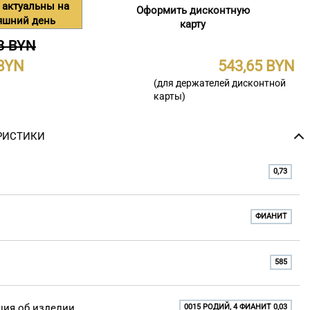
 актуальны на
Оформить дисконтную
яшний день
карту
3 BYN
543,65
(для держателей дисконтной
карты)
РИСТИКИ
0,73
ФИАНИТ
585
ия об изделии
0015 РОДИЙ, 4 ФИАНИТ 0,03