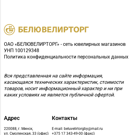
№44 «Кристалл» г.
Минск, пр-т
+375 (17) 247-29-04
Независимости, д. 3-2,
пом. 403, верхний
уровень
(ТЦ «Столица»)
ОАО «БЕЛЮВЕЛИРТОРГ» - сеть ювелирных магазинов
УНП 100129348
Магазин
Политика конфиденциальности персональных данных
№45 «Кристалл» г.
+375 (17) 243-43-89,
Минск, ул.
365-28-46
Вся представленная на сайте информация,
Комсомольская, д. 8-
касающаяся технических характеристик, стоимости
3Н
товаров, носит информационный характер и ни при
каких условиях не является публичной офертой.
Магазин
+375 (17) 316-64-54,
№46 «Кристалл» г.
271-30-07, 271-51-31
Минск, ул. Козлова, д.
6-46
Адрес
Контакты
Магазин №49 «Залаты
220088, г. Минск,
E-mail: beluvelirtorgby@mail.ru
ул. Смоленская, 33 (офис)
+375 17 343-49-00 (факс)