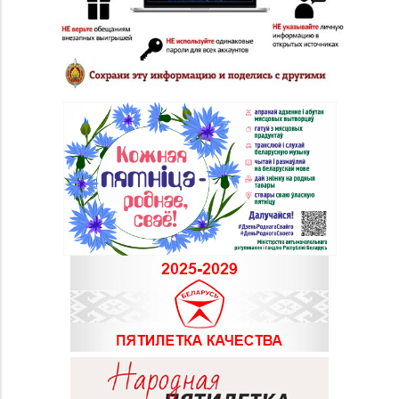
49-17
Революции, д. 19, пом.
1
Магазин
8 (0174) 23-58-02, 23-
№37 «Малахит» г.
58-03
Солигорск, ул. Ленина,
д. 49-160
Магазин
№62 «БЕЛЮВЕЛИРТОРГ»
8 (01715) 6-80-02
г. Березино, ул.
Октябрьская, д. 2Б
Магазин
№64 «БЕЛЮВЕЛИРТОРГ»
8 (01713) 4-53-66
г. Марьина Горка, ул.
Ленинская, д. 39
Магазин
8 (01775) 5-99-23, 5-
№74 «БЕЛЮВЕЛИРТОРГ»