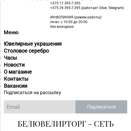
пярсценак» г. Минск,
+375 17 395-7-395
ул. М. Танка, д. 34/1-65
+375 29 395-7-395 (работает Viber, Telegram)
+375 (17) 353-70-00,
(временно
ИНФОЛИНИЯ
(режим работы):
354-49-42
приостановлены
пн-вс: с 10:00 до 20:00
без выходных
обменно-скупочные
Меню
операции)
Ювелирные украшения
Магазин
Столовое серебро
№60 «БЕЛЮВЕЛИРТОРГ»
Часы
Минская обл., Минский
Новости
+375 (17) 252-17-74
р-н, Щомыслицкий с/с,
О магазине
д. 32/4, пом. №182
Контакты
(ТЦ DiaMond City)
Вакансии
Подписаться на рассылку
Магазин
№75 «БЕЛЮВЕЛИРТОРГ
Подписаться
+375 (17) 390-44-82
OUTLETO» г. Минск, пр-
т Жукова, д. 44-13, пом.
БЕЛЮВЕЛИРТОРГ - СЕТЬ
№13-89 (ТЦ OUTLETO)