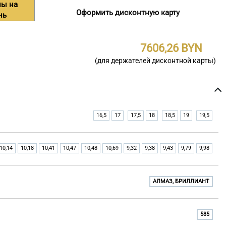
ны на
Оформить дисконтную карту
нь
7606,26
(для держателей дисконтной карты)
16,5
17
17,5
18
18,5
19
19,5
10,14
10,18
10,41
10,47
10,48
10,69
9,32
9,38
9,43
9,79
9,98
АЛМАЗ, БРИЛЛИАНТ
585