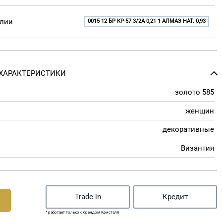
елии
0015 12 БР КР-57 3/2A 0,21 1 АЛМАЗ НАТ. 0,93
ХАРАКТЕРИСТИКИ
золото 585
женщин
декоративные
Византия
Trade in
Кредит
* работает только с брендом Кристалл