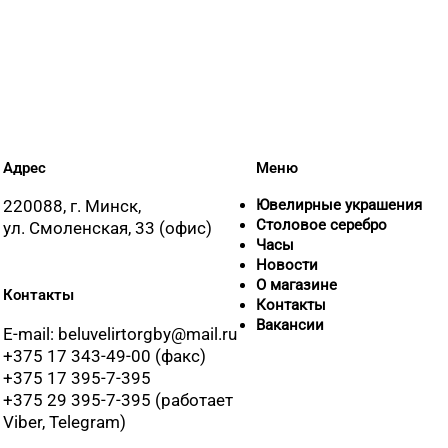
8 (0152) 62-26-47, 62
8 (01546) 5-51-54, 5-5
8 (0222) 64-67-87
Адрес
Меню
220088, г. Минск,
Ювелирные украшения
8 (017) 238-83-81
Столовое серебро
ул. Смоленская, 33 (офис)
Часы
Новости
О магазине
Контакты
8 (017) 236-40-02
Контакты
Вакансии
E-mail: beluvelirtorgby@mail.ru
+375 17 343-49-00 (факс)
8 (017) 238-21-88, 8 
+375 17 395-7-395
+375 29 395-7-395 (работает
Viber, Telegram)
8 (01562) 5-42-41, 5-4