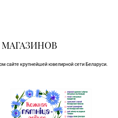
73Г/1 (ТЦ «Берег»)
Магазин №91 "БЕЛЮВЕЛИРТОРГ" г.
Столин, ул. Советская,1а
Магазин №92 "БЕЛЮВЕЛИРТОРГ" г.
Могилев, пр-т Мира, 73/1, пом.140,
ТРЦ "SkyMall"
 МАГАЗИНОВ
Магазин №25 "БЕЛЮВЕЛИРТОРГ" г.
Полоцк, ул. Богдановича,14
ном сайте крупнейшей ювелирной сети Беларуси.