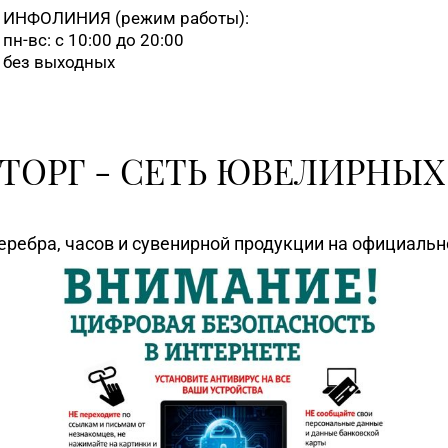
ИНФОЛИНИЯ
(режим работы):
пн-вс: с 10:00 до 20:00
8 (0165) 52 31 30
без выходных
+375 (222) 77-39 00
ТОРГ - СЕТЬ ЮВЕЛИРНЫХ
+375 (214) 74-67-75
еребра, часов и сувенирной продукции на официаль