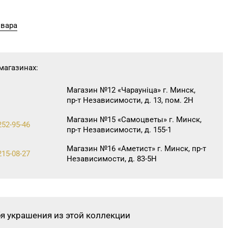
овара
магазинах:
Магазин №12 «Чараунiца» г. Минск,
пр-т Независимости, д. 13, пом. 2Н
Магазин №15 «Самоцветы» г. Минск,
252-95-46
пр-т Независимости, д. 155-1
Магазин №16 «Аметист» г. Минск, пр-т
215-08-27
Независимости, д. 83-5Н
Магазин №44 «Кристалл» г. Минск,
пр-т Независимости, д. 3-2, пом. 403,
верхний уровень (ТЦ «Столица»)
бя украшения из этой коллекции
Магазин №46 «Кристалл» г. Минск, ул.
271-30-07, 271-51-31
Козлова, д. 6-46