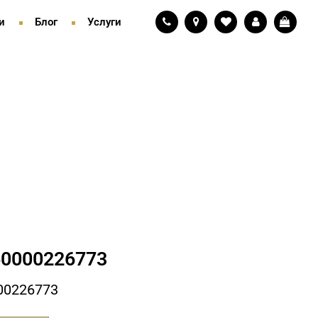
и
Блог
Услуги
0000226773
00226773