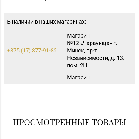
В наличии в наших магазинах:
Магазин
№12 «Чараунiца» г.
+375 (17) 377-91-82
Минск, пр-т
Независимости, д. 13,
пом. 2Н
Магазин
+375 (17) 357-30-71,
№43 «Бирюза» г.
357-23-92, 355-30-00
Минск, пр-т Пушкина,
д. 67, пом. 2
Магазин
№61 «БЕЛЮВЕЛИРТОРГ»
ПРОСМОТРЕННЫЕ ТОВАРЫ
г. Молодечно, ул.
8 (0176) 52-62-89
Великий Гостинец, д.