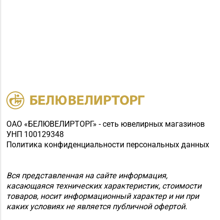
8 (0163) 64-79-30, 64-
«БЕЛЮВЕЛИРТОРГ» г.
79-73
Барановичи, ул.
Ленина, 7-19
Магазин №91
"БЕЛЮВЕЛИРТОРГ" г.
8 (0165) 52 31 30
Столин, ул.
Советская,1а
Магазин №25
"БЕЛЮВЕЛИРТОРГ" г.
+375 (214) 74-67-75
Полоцк, ул.
ОАО «БЕЛЮВЕЛИРТОРГ» - сеть ювелирных магазинов
УНП 100129348
Богдановича,14
Политика конфиденциальности персональных данных
Вся представленная на сайте информация,
касающаяся технических характеристик, стоимости
товаров, носит информационный характер и ни при
каких условиях не является публичной офертой.