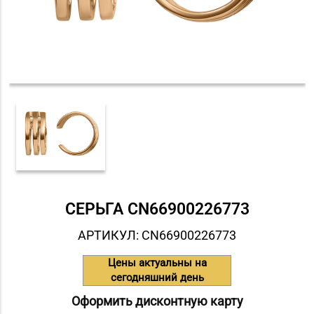
СЕРЬГА СN66900226773
АРТИКУЛ: СN66900226773
Цены актуальны на
сегодняшний день
Оформить дисконтную карту