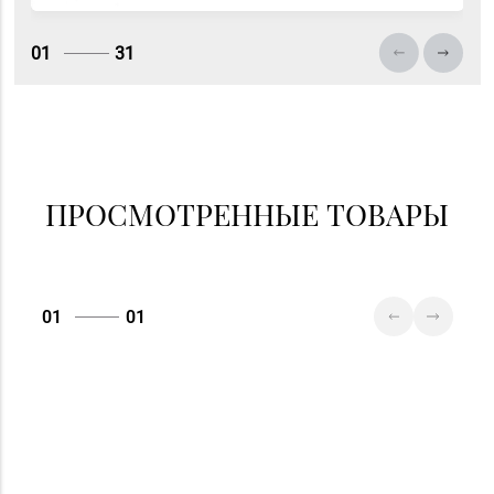
83-70
Гродно, ул. Советская,
д. 21
01
31
Магазин
№83 «Кристалл» г.
8 (017) 238-21-88, 8
Минск, пр-т
(017) 238-21-03
Независимости, д.
134, пом. 342
ПРОСМОТРЕННЫЕ ТОВАРЫ
01
01