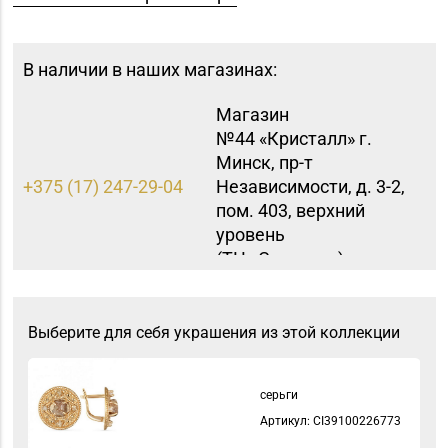
В наличии в наших магазинах:
Магазин
№44 «Кристалл» г.
Минск, пр-т
+375 (17) 247-29-04
Независимости, д. 3-2,
пом. 403, верхний
уровень
(ТЦ «Столица»)
Магазин
+375 (17) 316-64-54,
№46 «Кристалл» г.
Выберите для себя украшения из этой коллекции
271-30-07, 271-51-31
Минск, ул. Козлова, д.
6-46
серьги
Магазин
Артикул: СI39100226773
8 (0152) 71-83-72, 71-
№33 «Жемчужина» г.