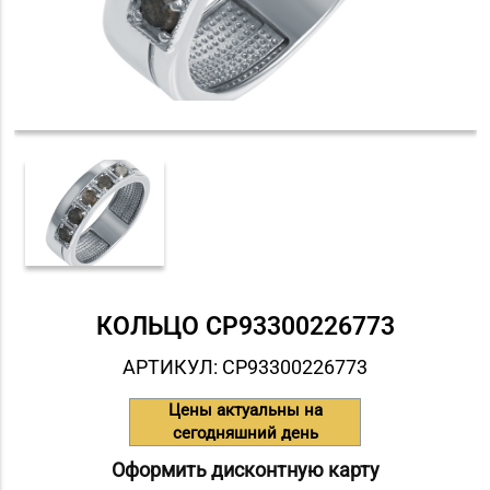
КОЛЬЦО СP93300226773
АРТИКУЛ: СP93300226773
Цены актуальны на
сегодняшний день
Оформить дисконтную карту